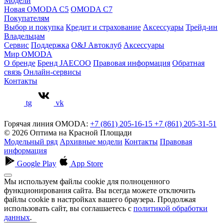
Модели
Новая OMODA C5
OMODA C7
Покупателям
Выбор и покупка
Кредит и страхование
Аксессуары
Трейд-ин
Владельцам
Сервис
Поддержка
O&J Автоклуб
Аксессуары
Мир OMODA
О бренде
Бренд JAECOO
Правовая информация
Обратная
связь
Онлайн-сервисы
Контакты
tg
vk
Горячая линия OMODA:
+7 (861) 205-16-15
+7 (861) 205-31-51
© 2026 Оптима на Красной Площади
Модельный ряд
Архивные модели
Контакты
Правовая
информация
Google Play
App Store
Мы используем файлы cookie для полноценного
функционирования сайта. Вы всегда можете отключить
файлы cookie в настройках вашего браузера. Продолжая
использовать сайт, вы соглашаетесь с
политикой обработки
данных
.