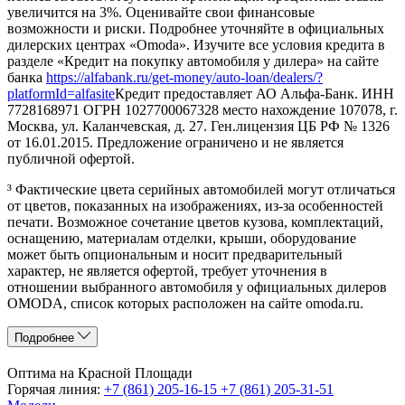
увеличится на 3%. Оценивайте свои финансовые
возможности и риски. Подробнее уточняйте в официальных
дилерских центрах «Omoda». Изучите все условия кредита в
разделе «Кредит на покупку автомобиля у дилера» на сайте
банка
https://alfabank.ru/get-money/auto-loan/dealers/?
platformId=alfasite
Кредит предоставляет АО Альфа-Банк. ИНН
7728168971 ОГРН 1027700067328 место нахождение 107078, г.
Москва, ул. Каланчевская, д. 27. Ген.лицензия ЦБ РФ № 1326
от 16.01.2015. Предложение ограничено и не является
публичной офертой.
³ Фактические цвета серийных автомобилей могут отличаться
от цветов, показанных на изображениях, из-за особенностей
печати. Возможное сочетание цветов кузова, комплектаций,
оснащению, материалам отделки, крыши, оборудование
может быть опциональным и носит предварительный
характер, не является офертой, требует уточнения в
отношении выбранного автомобиля у официальных дилеров
OMODA, список которых расположен на сайте omoda.ru.
Подробнее
Оптима на Красной Площади
Горячая линия:
+7 (861) 205-16-15
+7 (861) 205-31-51