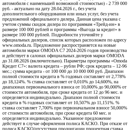
автомобиля с наименьшей возможной стоимостью) - 2 739 000
руб. - актуально на дату 28.04.2026 г., без учета
дополнительного оборудования или иных услуг, без учета
предложений официального дилера. Данная цена указана с
учетом суммы скидок дилера по программам «Трейд-ин» в
размере 100 000 рублей и программы «Выгода за кредит» в
размере 100 000 рублей. Подробности уточняйте у
официальных дилеров, список которых расположен по адресу
www.omoda.ru. Предложение распространяется на новые
автомобили марки OMODA C7 2024-2026 годов производства
и действует в салонах официальных дилеров марки OMODA
до 31.08.2026 (включительно). Параметры программы «Omoda
Кредит C7»: валюта кредита – рубли РФ; срок кредита – 12-96
мес.; сумма кредита - от 100 000 до 10 000 000 руб. Диапазон
полной стоимости кредита в % годовых составляет от 2,778%
до 18,124%. % ставка составляет от 0,010% до 14,600%, на
диапазонах первоначального взноса от 10,000% до 90,000% от
стоимости автомобиля, при сроке кредита от 12 до 96 мес. и
определяется индивидуально. Диапазон полной стоимости
кредита в % годовых составляет от 10,507% до 11,151%. %
ставка составляет 7,700% при первоначальном взносе 50,000%
от стоимости автомобиля, при сроке кредита 60 мес. и
определяется индивидуально. Указанное предложение
действует в случае оформления полиса КАСКО. При отказе от
полиса КАСКО/отсутствии пролонгации процентная ставка