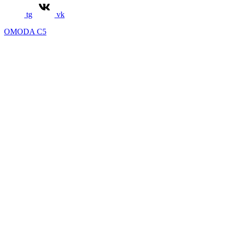
tg
vk
OMODA C5