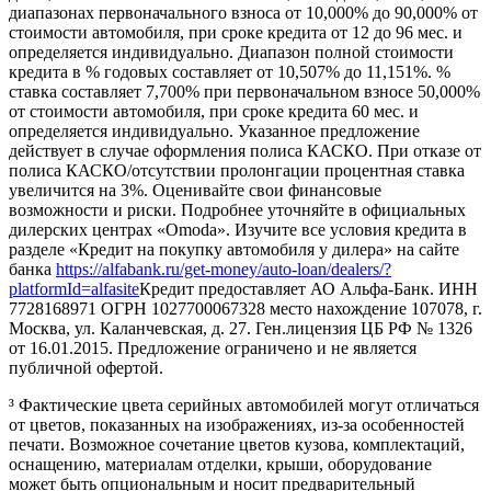
диапазонах первоначального взноса от 10,000% до 90,000% от
стоимости автомобиля, при сроке кредита от 12 до 96 мес. и
определяется индивидуально. Диапазон полной стоимости
кредита в % годовых составляет от 10,507% до 11,151%. %
ставка составляет 7,700% при первоначальном взносе 50,000%
от стоимости автомобиля, при сроке кредита 60 мес. и
определяется индивидуально. Указанное предложение
действует в случае оформления полиса КАСКО. При отказе от
полиса КАСКО/отсутствии пролонгации процентная ставка
увеличится на 3%. Оценивайте свои финансовые
возможности и риски. Подробнее уточняйте в официальных
дилерских центрах «Omoda». Изучите все условия кредита в
разделе «Кредит на покупку автомобиля у дилера» на сайте
банка
https://alfabank.ru/get-money/auto-loan/dealers/?
platformId=alfasite
Кредит предоставляет АО Альфа-Банк. ИНН
7728168971 ОГРН 1027700067328 место нахождение 107078, г.
Москва, ул. Каланчевская, д. 27. Ген.лицензия ЦБ РФ № 1326
от 16.01.2015. Предложение ограничено и не является
публичной офертой.
³ Фактические цвета серийных автомобилей могут отличаться
от цветов, показанных на изображениях, из-за особенностей
печати. Возможное сочетание цветов кузова, комплектаций,
оснащению, материалам отделки, крыши, оборудование
может быть опциональным и носит предварительный