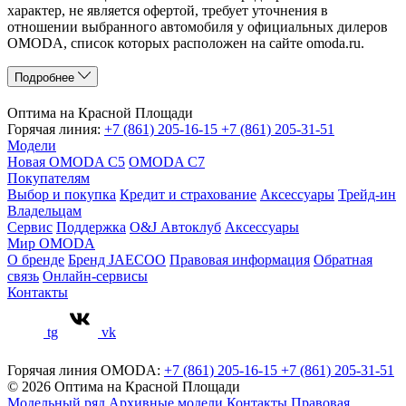
характер, не является офертой, требует уточнения в
отношении выбранного автомобиля у официальных дилеров
OMODA, список которых расположен на сайте omoda.ru.
Подробнее
Оптима на Красной Площади
Горячая линия:
+7 (861) 205-16-15
+7 (861) 205-31-51
Модели
Новая OMODA C5
OMODA C7
Покупателям
Выбор и покупка
Кредит и страхование
Аксессуары
Трейд-ин
Владельцам
Сервис
Поддержка
O&J Автоклуб
Аксессуары
Мир OMODA
О бренде
Бренд JAECOO
Правовая информация
Обратная
связь
Онлайн-сервисы
Контакты
tg
vk
Горячая линия OMODA:
+7 (861) 205-16-15
+7 (861) 205-31-51
© 2026 Оптима на Красной Площади
Модельный ряд
Архивные модели
Контакты
Правовая