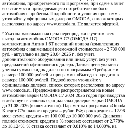
автомобиля, приобретаемого по Программе, при сдаче в зачёт
его стоимости принадлежащего потребителю любого
автомобиля с пробегом. Подробности и условия программы
уточняйте у официальных дилеров OMODA, список которых
расположен по адресу www.omoda.ru. Не является офертой.
² Указана максимальная цена перепродажи с учетом всех
выгод на автомобиль OMODA C7 (ОМОДА Ц7)
комплектации Актив 1.6T передний привод (комплектация
автомобиля с наименьшей возможной стоимостью) - 2 739 000
руб. - актуально на дату 28.04.2026 г., без учета
дополнительного оборудования или иных услуг, без учета
предложений официального дилера. Данная цена указана с
учетом суммы скидок дилера по программам «Трейд-ин» в
размере 100 000 рублей и программы «Выгода за кредит» в
размере 100 000 рублей. Подробности уточняйте у
официальных дилеров, список которых расположен по адресу
www.omoda.ru. Предложение распространяется на новые
автомобили марки OMODA C7 2024-2026 годов производства
и действует в салонах официальных дилеров марки OMODA
до 31.08.2026 (включительно). Параметры программы «Omoda
Кредит C7»: валюта кредита – рубли РФ; срок кредита – 12-96
мес.; сумма кредита - от 100 000 до 10 000 000 руб. Диапазон
полной стоимости кредита в % годовых составляет от 2,778%
до 18,124%. % ставка составляет от 0,010% до 14,600%, на