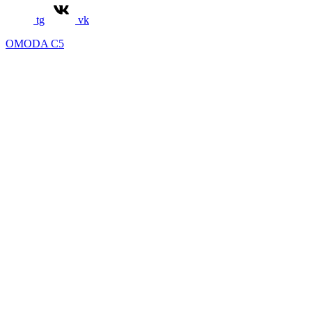
tg
vk
OMODA C5