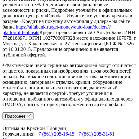
увеличится на 3%. Оценивайте свои финансовые
возможности и риски. Подробнее уточняйте в официальных
дилерских центрах «Omoda». Изучите все условия кредита в
разделе «Кредит на покупку автомобиля у дилера» на сайте
банка
https://alfabank.ru/get-money/auto-loan/dealers/?
platformId=alfasite
Кредит предоставляет АО Альфа-Банк. ИНН
7728168971 ОГРН 1027700067328 место нахождение 107078, г.
Москва, ул. Каланчевская, д. 27. Ген.лицензия ЦБ РФ № 1326
от 16.01.2015. Предложение ограничено и не является
публичной офертой.
³ Фактические цвета серийных автомобилей могут отличаться
от цветов, показанных на изображениях, из-за особенностей
печати. Возможное сочетание цветов кузова, комплектаций,
оснащению, материалам отделки, крыши, оборудование
может быть опциональным и носит предварительный
характер, не является офертой, требует уточнения в
отношении выбранного автомобиля у официальных дилеров
OMODA, список которых расположен на сайте omoda.ru.
Подробнее
Оптима на Красной Площади
Горячая линия:
+7 (861) 205-16-15
+7 (861) 205-31-51