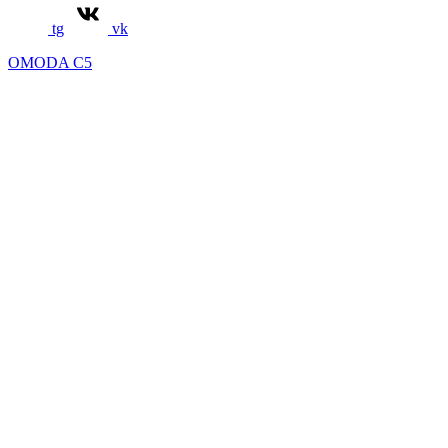
tg
vk
OMODA C5