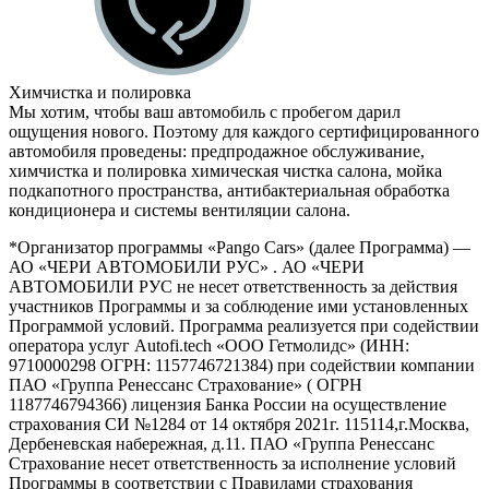
Химчистка и полировка
Мы хотим, чтобы ваш автомобиль с пробегом дарил
ощущения нового. Поэтому для каждого сертифицированного
автомобиля проведены: предпродажное обслуживание,
химчистка и полировка химическая чистка салона, мойка
подкапотного пространства, антибактериальная обработка
кондиционера и системы вентиляции салона.
*Организатор программы «Pango Cars» (далее Программа) —
АО «ЧЕРИ АВТОМОБИЛИ РУС» . АО «ЧЕРИ
АВТОМОБИЛИ РУС не несет ответственность за действия
участников Программы и за соблюдение ими установленных
Программой условий. Программа реализуется при содействии
оператора услуг Autofi.tech «ООО Гетмолидс» (ИНН:
9710000298 ОГРН: 1157746721384) при содействии компании
ПАО «Группа Ренессанс Страхование» ( ОГРН
1187746794366) лицензия Банка России на осуществление
страхования СИ №1284 от 14 октября 2021г. 115114,г.Москва,
Дербеневская набережная, д.11. ПАО «Группа Ренессанс
Страхование несет ответственность за исполнение условий
Программы в соответствии с Правилами страхования