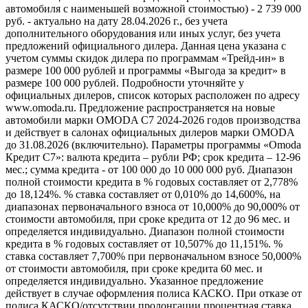
автомобиля с наименьшей возможной стоимостью) - 2 739 000
руб. - актуально на дату 28.04.2026 г., без учета
дополнительного оборудования или иных услуг, без учета
предложений официального дилера. Данная цена указана с
учетом суммы скидок дилера по программам «Трейд-ин» в
размере 100 000 рублей и программы «Выгода за кредит» в
размере 100 000 рублей. Подробности уточняйте у
официальных дилеров, список которых расположен по адресу
www.omoda.ru. Предложение распространяется на новые
автомобили марки OMODA C7 2024-2026 годов производства
и действует в салонах официальных дилеров марки OMODA
до 31.08.2026 (включительно). Параметры программы «Omoda
Кредит C7»: валюта кредита – рубли РФ; срок кредита – 12-96
мес.; сумма кредита - от 100 000 до 10 000 000 руб. Диапазон
полной стоимости кредита в % годовых составляет от 2,778%
до 18,124%. % ставка составляет от 0,010% до 14,600%, на
диапазонах первоначального взноса от 10,000% до 90,000% от
стоимости автомобиля, при сроке кредита от 12 до 96 мес. и
определяется индивидуально. Диапазон полной стоимости
кредита в % годовых составляет от 10,507% до 11,151%. %
ставка составляет 7,700% при первоначальном взносе 50,000%
от стоимости автомобиля, при сроке кредита 60 мес. и
определяется индивидуально. Указанное предложение
действует в случае оформления полиса КАСКО. При отказе от
полиса КАСКО/отсутствии пролонгации процентная ставка