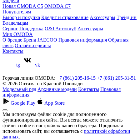
Модели
Новая OMODA C5
OMODA C7
Покупателям
Выбор и покупка
Кредит и страхование
Аксессуары
Трейд-ин
Владельцам
Сервис
Поддержка
O&J Автоклуб
Аксессуары
Мир OMODA
О бренде
Бренд JAECOO
Правовая информация
Обратная
связь
Онлайн-сервисы
Контакты
tg
vk
Горячая линия OMODA:
+7 (861) 205-16-15
+7 (861) 205-31-51
© 2026 Оптима на Красной Площади
Модельный ряд
Архивные модели
Контакты
Правовая
информация
Google Play
App Store
Мы используем файлы cookie для полноценного
функционирования сайта. Вы всегда можете отключить
файлы cookie в настройках вашего браузера. Продолжая
использовать сайт, вы соглашаетесь с
политикой обработки
данных
.