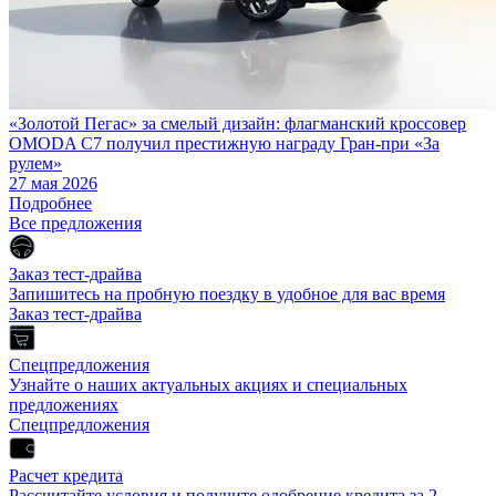
«Золотой Пегас» за смелый дизайн: флагманский кроссовер
OMODA C7 получил престижную награду Гран-при «За
рулем»
27 мая 2026
Подробнее
Все предложения
Заказ тест-драйва
Запишитесь на пробную поездку в удобное для вас время
Заказ тест-драйва
Спецпредложения
Узнайте о наших актуальных акциях и специальных
предложениях
Спецпредложения
Расчет кредита
Рассчитайте условия и получите одобрение кредита за 2