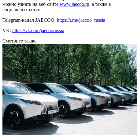
можно узнать на веб-сайте
www.jaecoo.ru
, а также в
социальных сетях.
Telegram-канал JAECOO:
https://t.me/jaecoo_russia
VK:
https://vk.com/jaecoorussia
Смотрите также