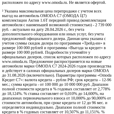
расположен по адресу www.omoda.ru. Не является офертой.
² Указана максимальная цена перепродажи с учетом всех
выгод на автомобиль OMODA C7 (ОМОДА Ц7)
комплектации Актив 1.6T передний привод (комплектация
автомобиля с наименьшей возможной стоимостью) - 2 739 000
руб. - актуально на дату 28.04.2026 г., без учета
дополнительного оборудования или иных услуг, без учета
предложений официального дилера. Данная цена указана с
учетом суммы скидок дилера по программам «Трейд-ин» в
размере 100 000 рублей и программы «Выгода за кредит» в
размере 100 000 рублей. Подробности уточняйте у
официальных дилеров, список которых расположен по адресу
www.omoda.ru. Предложение распространяется на новые
автомобили марки OMODA C7 2024-2026 годов производства
и действует в салонах официальных дилеров марки OMODA
до 31.08.2026 (включительно). Параметры программы «Omoda
Кредит C7»: валюта кредита – рубли РФ; срок кредита – 12-96
мес.; сумма кредита - от 100 000 до 10 000 000 руб. Диапазон
полной стоимости кредита в % годовых составляет от 2,778%
до 18,124%. % ставка составляет от 0,010% до 14,600%, на
диапазонах первоначального взноса от 10,000% до 90,000% от
стоимости автомобиля, при сроке кредита от 12 до 96 мес. и
определяется индивидуально. Диапазон полной стоимости
кредита в % годовых составляет от 10,507% до 11,151%. %