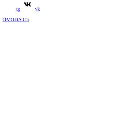
tg
vk
OMODA C5