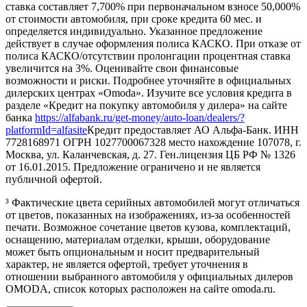
ставка составляет 7,700% при первоначальном взносе 50,000%
от стоимости автомобиля, при сроке кредита 60 мес. и
определяется индивидуально. Указанное предложение
действует в случае оформления полиса КАСКО. При отказе от
полиса КАСКО/отсутствии пролонгации процентная ставка
увеличится на 3%. Оценивайте свои финансовые
возможности и риски. Подробнее уточняйте в официальных
дилерских центрах «Omoda». Изучите все условия кредита в
разделе «Кредит на покупку автомобиля у дилера» на сайте
банка
https://alfabank.ru/get-money/auto-loan/dealers/?
platformId=alfasite
Кредит предоставляет АО Альфа-Банк. ИНН
7728168971 ОГРН 1027700067328 место нахождение 107078, г.
Москва, ул. Каланчевская, д. 27. Ген.лицензия ЦБ РФ № 1326
от 16.01.2015. Предложение ограничено и не является
публичной офертой.
³ Фактические цвета серийных автомобилей могут отличаться
от цветов, показанных на изображениях, из-за особенностей
печати. Возможное сочетание цветов кузова, комплектаций,
оснащению, материалам отделки, крыши, оборудование
может быть опциональным и носит предварительный
характер, не является офертой, требует уточнения в
отношении выбранного автомобиля у официальных дилеров
OMODA, список которых расположен на сайте omoda.ru.