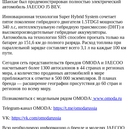
Шанхае был продемонстрирован полностью электрический
автомобиль JAECOO J5 BEV.
Инновационная технология Super Hybrid System сочетает
пятое поколение гибридного двигателя 1.5TDGI мощностью
340 л.с, интеллектуальную гибридную трансмиссию (DHT) и
высокопроизводительные гибридные аккумуляторы.
Автомобиль на технологии SHS способен проехать только на
батарее до 151,6 км до полного разряда. Расход топлива при
параллельной зарядке составляет всего 3,1 л на каждые 100 км
пути.
Сегодня сеть представительств брендов OMODA и JAECOO
насчитывает более 1300 автосалонов в 44 странах и регионах
мира, а количество проданных автомобилей в мире
приближается к отметке в 500 000 экземпляров. В планах
бренда — расширение географии присутствия до 60 стран и
регионов по всему миру.
Познакомиться с модельным рядом OMODA:
www.omoda.ru
Telegram-канал OMODA:
https://t.me/omodarussia
VK:
https://vk.com/omodarussia
Всю необходимую информацию о бренде и моделях JAECOO