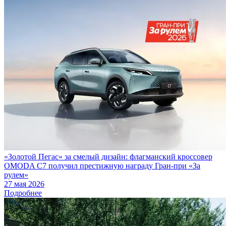
«Золотой Пегас» за смелый дизайн: флагманский кроссовер
OMODA C7 получил престижную награду Гран-при «За
рулем»
27 мая 2026
Подробнее