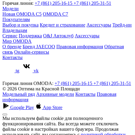
Горячая линия:
+7 (861) 205-16-15
+7 (861) 205-31-51
Модели
Новая OMODA C5
OMODA C7
Покупателям
Выбор и покупка
Кредит и страхование
Аксессуары
Трейд-ин
Владельцам
Сервис
Поддержка
O&J Автоклуб
Аксессуары
Мир OMODA
О бренде
Бренд JAECOO
Правовая информация
Обратная
связь
Онлайн-сервисы
Контакты
tg
vk
Горячая линия OMODA:
+7 (861) 205-16-15
+7 (861) 205-31-51
© 2026 Оптима на Красной Площади
Модельный ряд
Архивные модели
Контакты
Правовая
информация
Google Play
App Store
Мы используем файлы cookie для полноценного
функционирования сайта. Вы всегда можете отключить
файлы cookie в настройках вашего браузера. Продолжая
использовать сайт, вы соглашаетесь с
политикой обработки