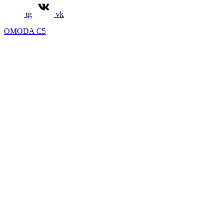
tg
vk
OMODA C5