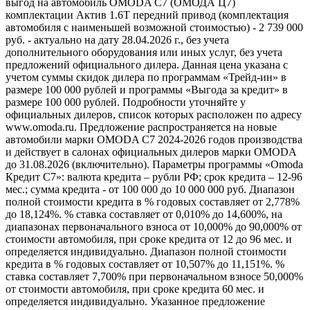
выгод на автомобиль OMODA C7 (ОМОДА Ц7)
комплектации Актив 1.6T передний привод (комплектация
автомобиля с наименьшей возможной стоимостью) - 2 739 000
руб. - актуально на дату 28.04.2026 г., без учета
дополнительного оборудования или иных услуг, без учета
предложений официального дилера. Данная цена указана с
учетом суммы скидок дилера по программам «Трейд-ин» в
размере 100 000 рублей и программы «Выгода за кредит» в
размере 100 000 рублей. Подробности уточняйте у
официальных дилеров, список которых расположен по адресу
www.omoda.ru. Предложение распространяется на новые
автомобили марки OMODA C7 2024-2026 годов производства
и действует в салонах официальных дилеров марки OMODA
до 31.08.2026 (включительно). Параметры программы «Omoda
Кредит C7»: валюта кредита – рубли РФ; срок кредита – 12-96
мес.; сумма кредита - от 100 000 до 10 000 000 руб. Диапазон
полной стоимости кредита в % годовых составляет от 2,778%
до 18,124%. % ставка составляет от 0,010% до 14,600%, на
диапазонах первоначального взноса от 10,000% до 90,000% от
стоимости автомобиля, при сроке кредита от 12 до 96 мес. и
определяется индивидуально. Диапазон полной стоимости
кредита в % годовых составляет от 10,507% до 11,151%. %
ставка составляет 7,700% при первоначальном взносе 50,000%
от стоимости автомобиля, при сроке кредита 60 мес. и
определяется индивидуально. Указанное предложение