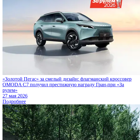
«Золотой Пегас» за смелый дизайн: флагманский кроссовер
OMODA C7 получил престижную награду Гран-при «За
рулем»
27 мая 2026
Подробнее