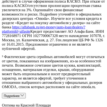
действует в случае оформления полиса КАСКО. При отказе от
полиса КАСКО/отсутствии пролонгации процентная ставка
увеличится на 3%. Оценивайте свои финансовые
возможности и риски. Подробнее уточняйте в официальных
дилерских центрах «Omoda». Изучите все условия кредита в
разделе «Кредит на покупку автомобиля у дилера» на сайте
банка
https://alfabank.ru/get-money/auto-loan/dealers/?
platformId=alfasite
Кредит предоставляет АО Альфа-Банк. ИНН
7728168971 ОГРН 1027700067328 место нахождение 107078, г.
Москва, ул. Каланчевская, д. 27. Ген.лицензия ЦБ РФ № 1326
от 16.01.2015. Предложение ограничено и не является
публичной офертой.
³ Фактические цвета серийных автомобилей могут отличаться
от цветов, показанных на изображениях, из-за особенностей
печати. Возможное сочетание цветов кузова, комплектаций,
оснащению, материалам отделки, крыши, оборудование
может быть опциональным и носит предварительный
характер, не является офертой, требует уточнения в
отношении выбранного автомобиля у официальных дилеров
OMODA, список которых расположен на сайте omoda.ru.
Подробнее
Оптима на Красной Площади