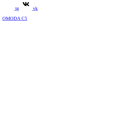
tg
vk
OMODA C5