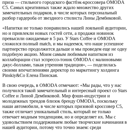
приза — стильного городского фастбэк-кроссовера OMODA
C5. Самых креативных также ждало множество других
замечательных подарков, в числе которых персональный
разбор гардероба от звездного стилиста Лины Дембиковой.
«Напитки не только понравились нашей лояльной аудитории,
но и привлекли новых гостей сети, а продажи новинок
превысили ожидаемые в 5 раз. У Stars Coffee и OMODA
сложился полный match, и мы надеемся, что наше успешное
партнерство продолжится дальше и мы проведем еще не одну
подобную акцию. Моим самым любимым напитком из
коллаборации стал эспрессо-тоник OMODA с малиновыми
джус-боллами, такая утренняя традиция», — поделилась
своими впечатлениями директор по маркетингу холдинга
Pinskiy&Co Елена Пинская.
В свою очередь, в OMODA отмечают: «Мы рады, что у нас
получился такой замечательный и интересный проект со Stars
Coffee и Линой Дембиковой. Мир фэшн-индустрии и
молодежных трендов близок бренду OMODA, поскольку
наши автомобили, в числе которых призовой кроссовер C5,
также отличает уникальный стиль, который не только
отвечает модным тенденциям, но и определяет их. Мы с
удовольствием поддерживаем любые творческие начинания в
нашей аудитории, потому что точно знаем: среди