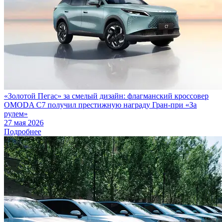
«Золотой Пегас» за смелый дизайн: флагманский кроссовер
OMODA C7 получил престижную награду Гран-при «За
рулем»
27 мая 2026
Подробнее