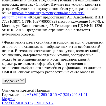
возможности и риски. Подробнее уточняйте в официальных
дилерских центрах «Omoda». Изучите все условия кредита в
разделе «Кредит на покупку автомобиля у дилера» на сайте
банка
https://alfabank.ru/get-money/auto-loan/dealers/?
platformId=alfasite
Кредит предоставляет АО Альфа-Банк. ИНН
7728168971 ОГРН 1027700067328 место нахождение 107078, г.
Москва, ул. Каланчевская, д. 27. Ген.лицензия ЦБ РФ № 1326
от 16.01.2015. Предложение ограничено и не является
публичной офертой.
³ Фактические цвета серийных автомобилей могут отличаться
от цветов, показанных на изображениях, из-за особенностей
печати. Возможное сочетание цветов кузова, комплектаций,
оснащению, материалам отделки, крыши, оборудование
может быть опциональным и носит предварительный
характер, не является офертой, требует уточнения в
отношении выбранного автомобиля у официальных дилеров
OMODA, список которых расположен на сайте omoda.ru.
Подробнее
Оптима на Красной Площади
Горячая линия:
+7 (861) 205-16-15
+7 (861) 205-31-51
Модели
Новая OMODA C5
OMODA C7