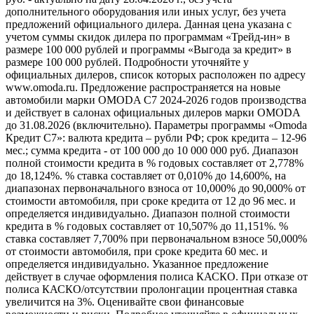
дополнительного оборудования или иных услуг, без учета
предложений официального дилера. Данная цена указана с
учетом суммы скидок дилера по программам «Трейд-ин» в
размере 100 000 рублей и программы «Выгода за кредит» в
размере 100 000 рублей. Подробности уточняйте у
официальных дилеров, список которых расположен по адресу
www.omoda.ru. Предложение распространяется на новые
автомобили марки OMODA C7 2024-2026 годов производства
и действует в салонах официальных дилеров марки OMODA
до 31.08.2026 (включительно). Параметры программы «Omoda
Кредит C7»: валюта кредита – рубли РФ; срок кредита – 12-96
мес.; сумма кредита - от 100 000 до 10 000 000 руб. Диапазон
полной стоимости кредита в % годовых составляет от 2,778%
до 18,124%. % ставка составляет от 0,010% до 14,600%, на
диапазонах первоначального взноса от 10,000% до 90,000% от
стоимости автомобиля, при сроке кредита от 12 до 96 мес. и
определяется индивидуально. Диапазон полной стоимости
кредита в % годовых составляет от 10,507% до 11,151%. %
ставка составляет 7,700% при первоначальном взносе 50,000%
от стоимости автомобиля, при сроке кредита 60 мес. и
определяется индивидуально. Указанное предложение
действует в случае оформления полиса КАСКО. При отказе от
полиса КАСКО/отсутствии пролонгации процентная ставка
увеличится на 3%. Оценивайте свои финансовые