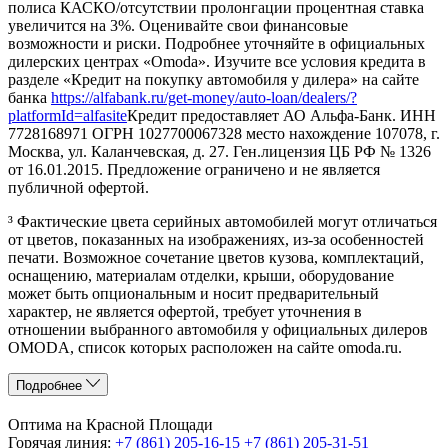
полиса КАСКО/отсутствии пролонгации процентная ставка
увеличится на 3%. Оценивайте свои финансовые
возможности и риски. Подробнее уточняйте в официальных
дилерских центрах «Omoda». Изучите все условия кредита в
разделе «Кредит на покупку автомобиля у дилера» на сайте
банка
https://alfabank.ru/get-money/auto-loan/dealers/?
platformId=alfasite
Кредит предоставляет АО Альфа-Банк. ИНН
7728168971 ОГРН 1027700067328 место нахождение 107078, г.
Москва, ул. Каланчевская, д. 27. Ген.лицензия ЦБ РФ № 1326
от 16.01.2015. Предложение ограничено и не является
публичной офертой.
³ Фактические цвета серийных автомобилей могут отличаться
от цветов, показанных на изображениях, из-за особенностей
печати. Возможное сочетание цветов кузова, комплектаций,
оснащению, материалам отделки, крыши, оборудование
может быть опциональным и носит предварительный
характер, не является офертой, требует уточнения в
отношении выбранного автомобиля у официальных дилеров
OMODA, список которых расположен на сайте omoda.ru.
Подробнее
Оптима на Красной Площади
Горячая линия:
+7 (861) 205-16-15
+7 (861) 205-31-51