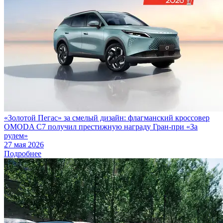
«Золотой Пегас» за смелый дизайн: флагманский кроссовер
OMODA C7 получил престижную награду Гран-при «За
рулем»
27 мая 2026
Подробнее