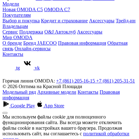
Модели
Новая OMODA C5
OMODA C7
Покупателям
Выбор и покупка
Кредит и страхование
Аксессуары
Трейд-ин
Владельцам
Сервис
Поддержка
O&J Автоклуб
Аксессуары
Мир OMODA
О бренде
Бренд JAECOO
Правовая информация
Обратная
связь
Онлайн-сервисы
Контакты
tg
vk
Горячая линия OMODA:
+7 (861) 205-16-15
+7 (861) 205-31-51
© 2026 Оптима на Красной Площади
Модельный ряд
Архивные модели
Контакты
Правовая
информация
Google Play
App Store
Мы используем файлы cookie для полноценного
функционирования сайта. Вы всегда можете отключить
файлы cookie в настройках вашего браузера. Продолжая
использовать сайт, вы соглашаетесь с
политикой обработки