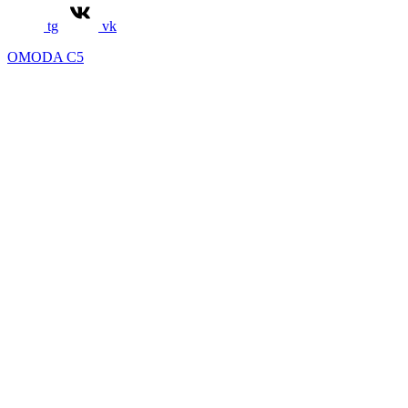
tg
vk
OMODA C5