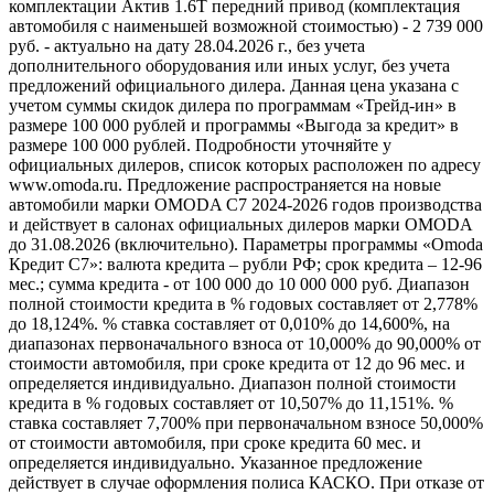
комплектации Актив 1.6T передний привод (комплектация
автомобиля с наименьшей возможной стоимостью) - 2 739 000
руб. - актуально на дату 28.04.2026 г., без учета
дополнительного оборудования или иных услуг, без учета
предложений официального дилера. Данная цена указана с
учетом суммы скидок дилера по программам «Трейд-ин» в
размере 100 000 рублей и программы «Выгода за кредит» в
размере 100 000 рублей. Подробности уточняйте у
официальных дилеров, список которых расположен по адресу
www.omoda.ru. Предложение распространяется на новые
автомобили марки OMODA C7 2024-2026 годов производства
и действует в салонах официальных дилеров марки OMODA
до 31.08.2026 (включительно). Параметры программы «Omoda
Кредит C7»: валюта кредита – рубли РФ; срок кредита – 12-96
мес.; сумма кредита - от 100 000 до 10 000 000 руб. Диапазон
полной стоимости кредита в % годовых составляет от 2,778%
до 18,124%. % ставка составляет от 0,010% до 14,600%, на
диапазонах первоначального взноса от 10,000% до 90,000% от
стоимости автомобиля, при сроке кредита от 12 до 96 мес. и
определяется индивидуально. Диапазон полной стоимости
кредита в % годовых составляет от 10,507% до 11,151%. %
ставка составляет 7,700% при первоначальном взносе 50,000%
от стоимости автомобиля, при сроке кредита 60 мес. и
определяется индивидуально. Указанное предложение
действует в случае оформления полиса КАСКО. При отказе от