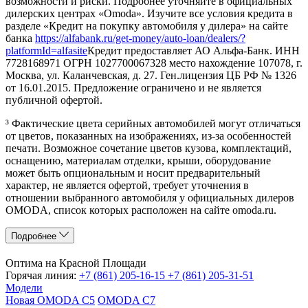
возможности и риски. Подробнее уточняйте в официальных
дилерских центрах «Omoda». Изучите все условия кредита в
разделе «Кредит на покупку автомобиля у дилера» на сайте
банка
https://alfabank.ru/get-money/auto-loan/dealers/?
platformId=alfasite
Кредит предоставляет АО Альфа-Банк. ИНН
7728168971 ОГРН 1027700067328 место нахождение 107078, г.
Москва, ул. Каланчевская, д. 27. Ген.лицензия ЦБ РФ № 1326
от 16.01.2015. Предложение ограничено и не является
публичной офертой.
³ Фактические цвета серийных автомобилей могут отличаться
от цветов, показанных на изображениях, из-за особенностей
печати. Возможное сочетание цветов кузова, комплектаций,
оснащению, материалам отделки, крыши, оборудование
может быть опциональным и носит предварительный
характер, не является офертой, требует уточнения в
отношении выбранного автомобиля у официальных дилеров
OMODA, список которых расположен на сайте omoda.ru.
Подробнее
Оптима на Красной Площади
Горячая линия:
+7 (861) 205-16-15
+7 (861) 205-31-51
Модели
Новая OMODA C5
OMODA C7