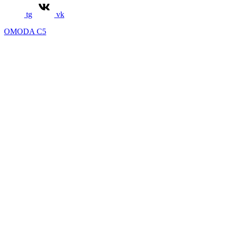
tg
vk
OMODA C5