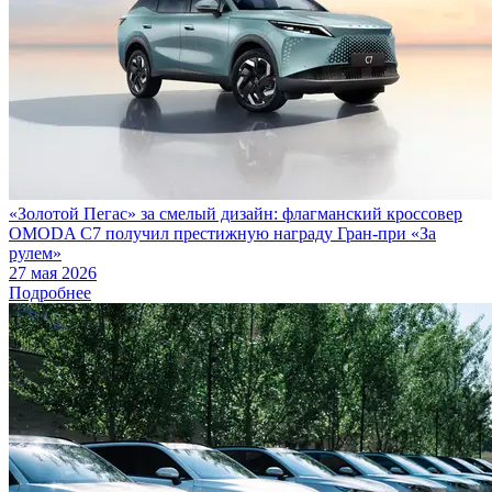
«Золотой Пегас» за смелый дизайн: флагманский кроссовер
OMODA C7 получил престижную награду Гран-при «За
рулем»
27 мая 2026
Подробнее