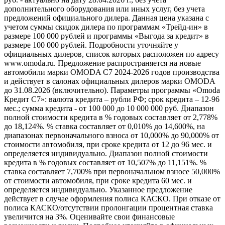
дополнительного оборудования или иных услуг, без учета
предложений официального дилера. Данная цена указана с
учетом суммы скидок дилера по программам «Трейд-ин» в
размере 100 000 рублей и программы «Выгода за кредит» в
размере 100 000 рублей. Подробности уточняйте у
официальных дилеров, список которых расположен по адресу
www.omoda.ru. Предложение распространяется на новые
автомобили марки OMODA C7 2024-2026 годов производства
и действует в салонах официальных дилеров марки OMODA
до 31.08.2026 (включительно). Параметры программы «Omoda
Кредит C7»: валюта кредита – рубли РФ; срок кредита – 12-96
мес.; сумма кредита - от 100 000 до 10 000 000 руб. Диапазон
полной стоимости кредита в % годовых составляет от 2,778%
до 18,124%. % ставка составляет от 0,010% до 14,600%, на
диапазонах первоначального взноса от 10,000% до 90,000% от
стоимости автомобиля, при сроке кредита от 12 до 96 мес. и
определяется индивидуально. Диапазон полной стоимости
кредита в % годовых составляет от 10,507% до 11,151%. %
ставка составляет 7,700% при первоначальном взносе 50,000%
от стоимости автомобиля, при сроке кредита 60 мес. и
определяется индивидуально. Указанное предложение
действует в случае оформления полиса КАСКО. При отказе от
полиса КАСКО/отсутствии пролонгации процентная ставка
увеличится на 3%. Оценивайте свои финансовые