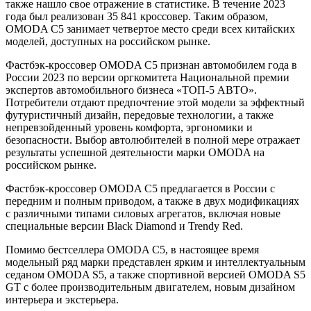
также нашло свое отражение в статистике. В течение 2023
года был реализован 35 841 кроссовер. Таким образом,
OMODA С5 занимает четвертое место среди всех китайских
моделей, доступных на российском рынке.
Фастбэк-кроссовер OMODA C5 признан автомобилем года в
России 2023 по версии оргкомитета Национальной премии
экспертов автомобильного бизнеса «ТОП-5 АВТО».
Потребители отдают предпочтение этой модели за эффектный
футуристичный дизайн, передовые технологии, а также
непревзойденный уровень комфорта, эргономики и
безопасности. Выбор автолюбителей в полной мере отражает
результаты успешной деятельности марки OMODA на
российском рынке.
Фастбэк-кроссовер OMODA C5 предлагается в России с
передним и полным приводом, а также в двух модификациях
с различными типами силовых агрегатов, включая новые
специальные версии Black Diamond и Trendy Red.
Помимо бестселлера OMODA C5, в настоящее время
модельный ряд марки представлен ярким и интеллектуальным
седаном OMODA S5, а также спортивной версией OMODA S5
GT с более производительным двигателем, новым дизайном
интерьера и экстерьера.