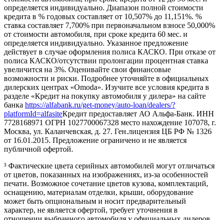
определяется индивидуально. Диапазон полной стоимости
кредита в % годовых составляет от 10,507% до 11,151%. %
ставка составляет 7,700% при первоначальном взносе 50,000%
от стоимости автомобиля, при сроке кредита 60 мес. и
определяется индивидуально. Указанное предложение
действует в случае оформления полиса КАСКО. При отказе от
полиса КАСКО/отсутствии пролонгации процентная ставка
увеличится на 3%. Оценивайте свои финансовые
возможности и риски. Подробнее уточняйте в официальных
дилерских центрах «Omoda». Изучите все условия кредита в
разделе «Кредит на покупку автомобиля у дилера» на сайте
банка
https://alfabank.ru/get-money/auto-loan/dealers/?
platformId=alfasite
Кредит предоставляет АО Альфа-Банк. ИНН
7728168971 ОГРН 1027700067328 место нахождение 107078, г.
Москва, ул. Каланчевская, д. 27. Ген.лицензия ЦБ РФ № 1326
от 16.01.2015. Предложение ограничено и не является
публичной офертой.
³ Фактические цвета серийных автомобилей могут отличаться
от цветов, показанных на изображениях, из-за особенностей
печати. Возможное сочетание цветов кузова, комплектаций,
оснащению, материалам отделки, крыши, оборудование
может быть опциональным и носит предварительный
характер, не является офертой, требует уточнения в
отношении выбранного автомобиля у официальных дилеров