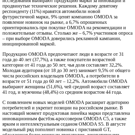
исследования выбирают продукцию марки за инновации и
продвинутые технические решения. Каждому девятому
респонденту (11%) нравятся автомобили новой
футуристичной марки, 9% ценят компанию OMODA за
появление новинок на рынке, а 6,7% опрошенных
ориентировались при покупке OMODA на рекомендации и
положительные отзывы. Столько же – 6,7% участников опроса
– при выборе OMODA доверились рекламной кампании,
инициированной маркой.
Продукцию OMODA предпочитают люди в возрасте от 31
года до 40 лет (37,7%), а также покупатели возрастной
категории от 41 года до 50 лет, чья доля составляет 32,2%.
Молодая аудитория (от 18 до 30 лет) занимает 9,5% от общего
числа российских владельцев OMODA, а потребители в
возрасте от 51 года до 60 лет – 12,2%. Автомобили OMODA
выбирают женщины (51,6%), чей средний возраст составляет
41 год, и мужчины (48,4%) со средним возрастом 44 года.
С появлением новых моделей OMODA расширит аудиторию
потребителей и укрепит позиции на российском рынке. В
настоящий момент продуктовая линейка марки представлена
инновационным фастбэк-кроссовером OMODA C5, а также
ярким и интеллектуальным седаном OMODA S5. В августе
модельный ряд пополнит новинка с приставкой GT,
обладающая более мощным двигателем, декоративными