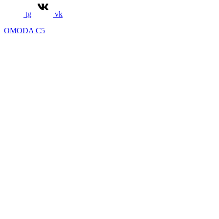
tg
vk
OMODA C5