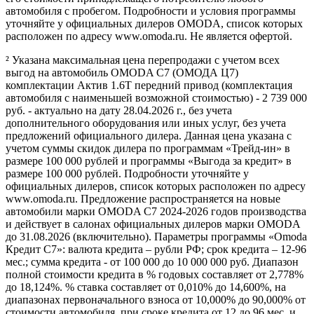
автомобиля с пробегом. Подробности и условия программы
уточняйте у официальных дилеров OMODA, список которых
расположен по адресу www.omoda.ru. Не является офертой.
² Указана максимальная цена перепродажи с учетом всех
выгод на автомобиль OMODA C7 (ОМОДА Ц7)
комплектации Актив 1.6T передний привод (комплектация
автомобиля с наименьшей возможной стоимостью) - 2 739 000
руб. - актуально на дату 28.04.2026 г., без учета
дополнительного оборудования или иных услуг, без учета
предложений официального дилера. Данная цена указана с
учетом суммы скидок дилера по программам «Трейд-ин» в
размере 100 000 рублей и программы «Выгода за кредит» в
размере 100 000 рублей. Подробности уточняйте у
официальных дилеров, список которых расположен по адресу
www.omoda.ru. Предложение распространяется на новые
автомобили марки OMODA C7 2024-2026 годов производства
и действует в салонах официальных дилеров марки OMODA
до 31.08.2026 (включительно). Параметры программы «Omoda
Кредит C7»: валюта кредита – рубли РФ; срок кредита – 12-96
мес.; сумма кредита - от 100 000 до 10 000 000 руб. Диапазон
полной стоимости кредита в % годовых составляет от 2,778%
до 18,124%. % ставка составляет от 0,010% до 14,600%, на
диапазонах первоначального взноса от 10,000% до 90,000% от
стоимости автомобиля, при сроке кредита от 12 до 96 мес. и