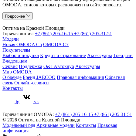
OMODA, список которых расположен на сайте omoda.ru.
Подробнее
Оптима на Красной Площади
Горячая линия:
+7 (861) 205-16-15
+7 (861) 205-31-51
Модели
Новая OMODA C5
OMODA C7
Покупателям
Выбор и покупка
Кредит и страхование
Аксессуары
Трейд-ин
Владельцам
Сервис
Поддержка
O&J Автоклуб
Аксессуары
Мир OMODA
О бренде
Бренд JAECOO
Правовая информация
Обратная
связь
Онлайн-сервисы
Контакты
tg
vk
Горячая линия OMODA:
+7 (861) 205-16-15
+7 (861) 205-31-51
© 2026 Оптима на Красной Площади
Модельный ряд
Архивные модели
Контакты
Правовая
информация