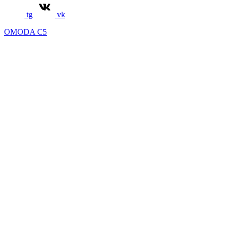
tg
vk
OMODA C5