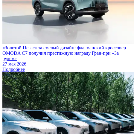
«Золотой Пегас» за смелый дизайн: флагманский кроссовер
OMODA C7 получил престижную награду Гран-при «За
рулем»
27 мая 2026
Подробнее