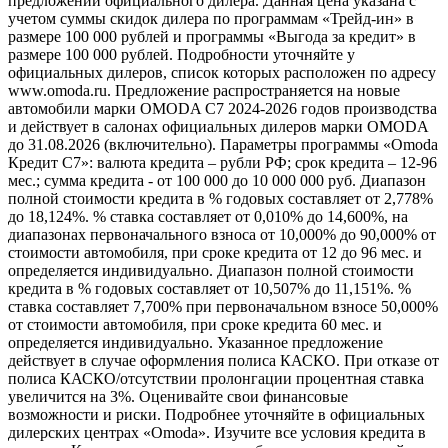
предложений официального дилера. Данная цена указана с
учетом суммы скидок дилера по программам «Трейд-ин» в
размере 100 000 рублей и программы «Выгода за кредит» в
размере 100 000 рублей. Подробности уточняйте у
официальных дилеров, список которых расположен по адресу
www.omoda.ru. Предложение распространяется на новые
автомобили марки OMODA C7 2024-2026 годов производства
и действует в салонах официальных дилеров марки OMODA
до 31.08.2026 (включительно). Параметры программы «Omoda
Кредит C7»: валюта кредита – рубли РФ; срок кредита – 12-96
мес.; сумма кредита - от 100 000 до 10 000 000 руб. Диапазон
полной стоимости кредита в % годовых составляет от 2,778%
до 18,124%. % ставка составляет от 0,010% до 14,600%, на
диапазонах первоначального взноса от 10,000% до 90,000% от
стоимости автомобиля, при сроке кредита от 12 до 96 мес. и
определяется индивидуально. Диапазон полной стоимости
кредита в % годовых составляет от 10,507% до 11,151%. %
ставка составляет 7,700% при первоначальном взносе 50,000%
от стоимости автомобиля, при сроке кредита 60 мес. и
определяется индивидуально. Указанное предложение
действует в случае оформления полиса КАСКО. При отказе от
полиса КАСКО/отсутствии пролонгации процентная ставка
увеличится на 3%. Оценивайте свои финансовые
возможности и риски. Подробнее уточняйте в официальных
дилерских центрах «Omoda». Изучите все условия кредита в