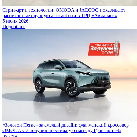
Стрит-арт и технологии: OMODA и JAECOO показывают
расписанные вручную автомобили в ТРЦ «Авиапарк»
5 июня 2026
Подробнее
«Золотой Пегас» за смелый дизайн: флагманский кроссовер
OMODA C7 получил престижную награду Гран-при «За
рулем»