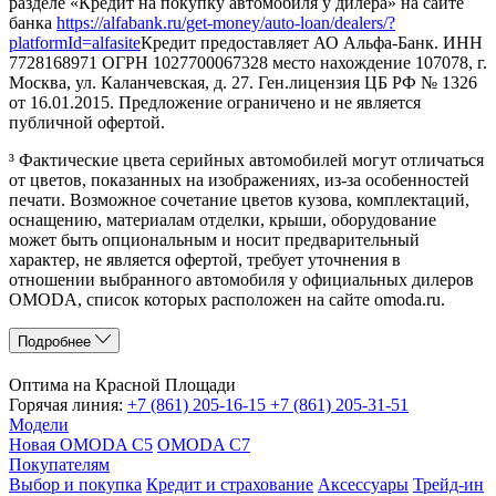
разделе «Кредит на покупку автомобиля у дилера» на сайте
банка
https://alfabank.ru/get-money/auto-loan/dealers/?
platformId=alfasite
Кредит предоставляет АО Альфа-Банк. ИНН
7728168971 ОГРН 1027700067328 место нахождение 107078, г.
Москва, ул. Каланчевская, д. 27. Ген.лицензия ЦБ РФ № 1326
от 16.01.2015. Предложение ограничено и не является
публичной офертой.
³ Фактические цвета серийных автомобилей могут отличаться
от цветов, показанных на изображениях, из-за особенностей
печати. Возможное сочетание цветов кузова, комплектаций,
оснащению, материалам отделки, крыши, оборудование
может быть опциональным и носит предварительный
характер, не является офертой, требует уточнения в
отношении выбранного автомобиля у официальных дилеров
OMODA, список которых расположен на сайте omoda.ru.
Подробнее
Оптима на Красной Площади
Горячая линия:
+7 (861) 205-16-15
+7 (861) 205-31-51
Модели
Новая OMODA C5
OMODA C7
Покупателям
Выбор и покупка
Кредит и страхование
Аксессуары
Трейд-ин