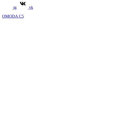
tg
vk
OMODA C5