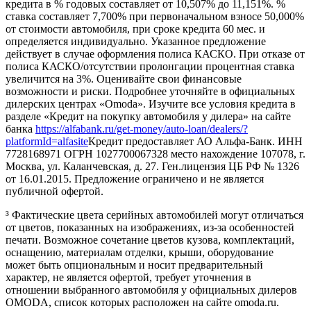
кредита в % годовых составляет от 10,507% до 11,151%. %
ставка составляет 7,700% при первоначальном взносе 50,000%
от стоимости автомобиля, при сроке кредита 60 мес. и
определяется индивидуально. Указанное предложение
действует в случае оформления полиса КАСКО. При отказе от
полиса КАСКО/отсутствии пролонгации процентная ставка
увеличится на 3%. Оценивайте свои финансовые
возможности и риски. Подробнее уточняйте в официальных
дилерских центрах «Omoda». Изучите все условия кредита в
разделе «Кредит на покупку автомобиля у дилера» на сайте
банка
https://alfabank.ru/get-money/auto-loan/dealers/?
platformId=alfasite
Кредит предоставляет АО Альфа-Банк. ИНН
7728168971 ОГРН 1027700067328 место нахождение 107078, г.
Москва, ул. Каланчевская, д. 27. Ген.лицензия ЦБ РФ № 1326
от 16.01.2015. Предложение ограничено и не является
публичной офертой.
³ Фактические цвета серийных автомобилей могут отличаться
от цветов, показанных на изображениях, из-за особенностей
печати. Возможное сочетание цветов кузова, комплектаций,
оснащению, материалам отделки, крыши, оборудование
может быть опциональным и носит предварительный
характер, не является офертой, требует уточнения в
отношении выбранного автомобиля у официальных дилеров
OMODA, список которых расположен на сайте omoda.ru.