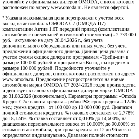
уточняйте у официальных дилеров OMODA, список которых
расположен по адресу www.omoda.ru. Не является офертой.
² Указана максимальная цена перепродажи с учетом всех
выгод на автомобиль OMODA C7 (ОМОДА Ц7)
комплектации Актив 1.6T передний привод (комплектация
автомобиля с наименьшей возможной стоимостью) - 2 739 000
руб. - актуально на дату 28.04.2026 г., без учета
дополнительного оборудования или иных услуг, без учета
предложений официального дилера. Данная цена указана с
учетом суммы скидок дилера по программам «Трейд-ин» в
размере 100 000 рублей и программы «Выгода за кредит» в
размере 100 000 рублей. Подробности уточняйте у
официальных дилеров, список которых расположен по адресу
www.omoda.ru. Предложение распространяется на новые
автомобили марки OMODA C7 2024-2026 годов производства
и действует в салонах официальных дилеров марки OMODA
до 31.08.2026 (включительно). Параметры программы «Omoda
Кредит C7»: валюта кредита – рубли РФ; срок кредита – 12-96
мес.; сумма кредита - от 100 000 до 10 000 000 руб. Диапазон
полной стоимости кредита в % годовых составляет от 2,778%
до 18,124%. % ставка составляет от 0,010% до 14,600%, на
диапазонах первоначального взноса от 10,000% до 90,000% от
стоимости автомобиля, при сроке кредита от 12 до 96 мес. и
определяется индивидуально. Диапазон полной стоимости