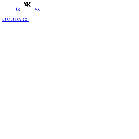
tg
vk
OMODA C5